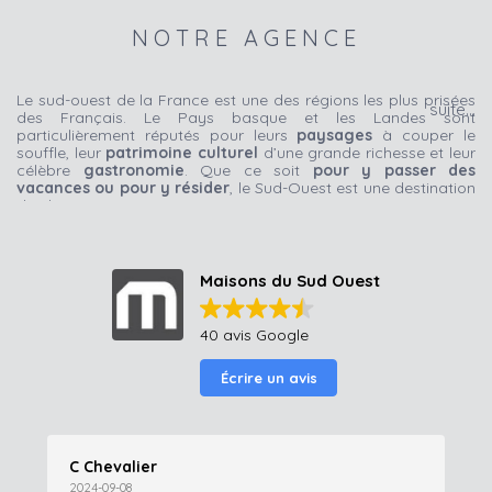
NOTRE AGENCE
Le sud-ouest de la France est une des régions les plus prisées
des Français. Le Pays basque et les Landes sont
particulièrement réputés pour leurs
paysages
à couper le
souffle, leur
patrimoine culturel
d’une grande richesse et leur
célèbre
gastronomie
. Que ce soit
pour y passer des
vacances ou pour y résider
, le Sud-Ouest est une destination
de choix.
Les Landes sont bordées d’une côte sableuse longue de 106
km face à l’Océan Atlantique, ce qui en fait l’un des littoraux
les plus longs de France. De quoi ravir à coup sûr les
amoureux de belles plages. Les amateurs de randonnées ne
Maisons du Sud Ouest
seront pas en reste, puisque la forêt des Landes déploie une
immensité de pins maritimes et de chênes, et regorge de
sentiers pour organiser de magnifiques promenades à pied, à
40 avis Google
vélo ou à cheval.
Écrire un avis
Entre le sud des Landes et le Nord de l’Espagne se situe le
Pays basque. Celui ci nous offre des
paysages
vallonnés
avec des falaises jusqu’à 50 m de hauteur, des
petites criques sauvages et secrètes qui séduiront les
amoureux de la nature mais aussi des grandes plages de
C Chevalier
sable ( Anglet et Hendaye)
La randonnée du
sentier du littoral
offre des panoramas
2024-09-08
2