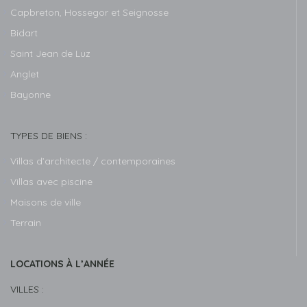
Capbreton, Hossegor et Seignosse
Bidart
Saint Jean de Luz
Anglet
Bayonne
TYPES DE BIENS :
Villas d’architecte / contemporaines
Villas avec piscine
Maisons de ville
Terrain
LOCATIONS À L’ANNÉE
VILLES :