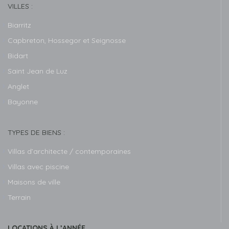
VILLES :
Biarritz
Capbreton, Hossegor et Seignosse
Bidart
Saint Jean de Luz
Anglet
Bayonne
TYPES DE BIENS :
Villas d’architecte / contemporaines
Villas avec piscine
Maisons de ville
Terrain
LOCATIONS À L’ANNÉE