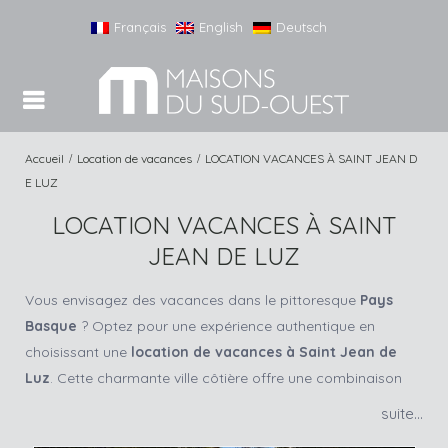
Français
English
Deutsch
Accueil
Location de vacances
LOCATION VACANCES À SAINT JEAN D
E LUZ
LOCATION VACANCES À SAINT
JEAN DE LUZ
Vous envisagez des vacances dans le pittoresque
Pays
Basque
? Optez pour une expérience authentique en
choisissant une
location de vacances à Saint Jean de
Luz
. Cette charmante ville côtière offre une combinaison
parfaite de culture, de cuisine et de plages splendides.
Grâce à
Maison Sud Ouest
, découvrez une gamme