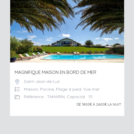
étendue de propriétés, d’
appartements
modernes
aux
maisons
traditionnelles basques et luxueuses
villas
.
LE CHARME UNIQUE DE SAINT JEAN DE
LUZ
Saint Jean de Luz, située entre mer et montagnes, est
reconnue pour son architecture typique et ses paysages à
couper le souffle. En optant pour une
location de
vacances
dans cette localité, vous avez la garantie de vivre
MAGNIFIQUE MAISON EN BORD DE MER
l’authenticité Basque. Plongez dans l’histoire locale en
visitant la maison de l’Infante ou l’église Saint-Jean-Baptiste
Saint-Jean-de-Luz
Maison, Piscine, Plage à pied, Vue mer
où Louis XIV s’est marié. Votre séjour sera agrémenté de
Référence : TAMARIN
,
Capacité : 15
promenades le long de ses grandes plages et peut-être
DE 1800
À 2600
LA NUIT
même d’une partie de pelote basque sur les frontons
€
€
locaux.
LES AVANTAGES DES LOCATIONS CHEZ
MAISON SUD OUEST