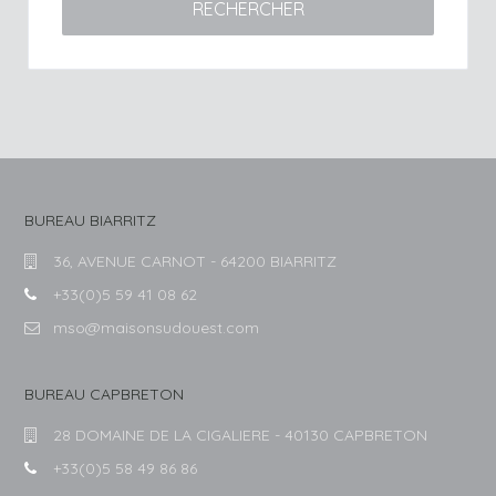
RECHERCHER
BUREAU BIARRITZ
36, AVENUE CARNOT - 64200 BIARRITZ
+33(0)5 59 41 08 62
mso@maisonsudouest.com
BUREAU CAPBRETON
28 DOMAINE DE LA CIGALIERE - 40130 CAPBRETON
+33(0)5 58 49 86 86