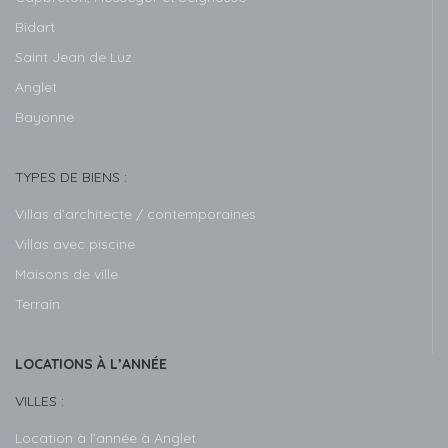
Bidart
Saint Jean de Luz
Anglet
Bayonne
TYPES DE BIENS :
Villas d’architecte / contemporaines
Villas avec piscine
Maisons de ville
Terrain
LOCATIONS À L’ANNÉE
VILLES :
Location à l’année à Anglet