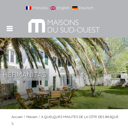
Français
English
Deutsch
voir les
photos
HERMANITAS
Accueil
Maison
A QUELQUES MINUTES DE LA CÔTE DES BASQUE
S