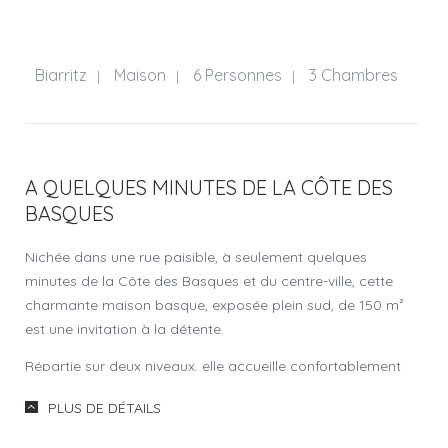
Biarritz
Maison
6 Personnes
3 Chambres
|
|
|
A QUELQUES MINUTES DE LA CÔTE DES
BASQUES
Nichée dans une rue paisible, à seulement quelques
minutes de la Côte des Basques et du centre-ville, cette
charmante maison basque, exposée plein sud, de 150 m²
est une invitation à la détente.
Répartie sur deux niveaux, elle accueille confortablement
jusqu’à 6 personnes grâce à ses trois chambres, idéales
PLUS DE DÉTAILS
pour un séjour en famille ou entre amis.