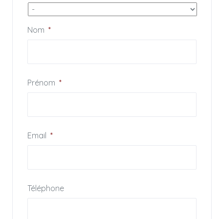
arrivée, le logement sera entièrement préparé par notre
équipe de ménage et le linge de maison installé (serviettes
Nom
*
de toilettes, draps, torchons).
Numéro d’enregistrement: 641220058931E
Prénom
*
Email
*
Téléphone