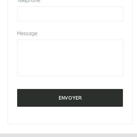
Téléphone
Le chauffage de la maison est assuré par des pompes à
chaleur (chauffage au sol)
Il est inclus dans le loyer
Diagnostics immobiliers en cours
Message
Loyer hors charges : 4900€ (chauffage inclus)
Charges (provision) : 161€ / mois incluant eau, internet,
taxe d’enlèvement des ordures ménagères, entretien
annuel pompe à chaleur.
Honoraires d’agence : 3700€