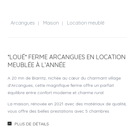
Arcangues
Maison
Location meublé
|
|
*LOUÉ* FERME ARCANGUES EN LOCATION
MEUBLÉE À L’ANNÉE
A 20 mn de Biarritz, nichée au cœur du charmant village
d’Arcangues, cette magnifique ferme offre un parfait
équilibre entre confort moderne et charme rural.
La maison, rénovée en 2021 avec des matériaux de qualité,
vous offre des belles prestations avec 5 chambres
spacieuses avec chacune sa salle de bains ou salle d’eau.
PLUS DE DÉTAILS
Décoration soignée.