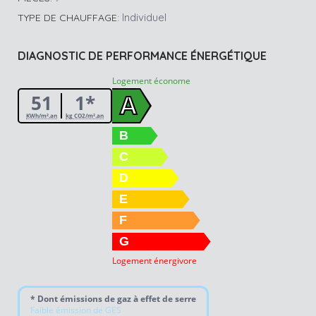
Individuel
TYPE DE CHAUFFAGE:
DIAGNOSTIC DE PERFORMANCE ÉNERGÉTIQUE
Logement économe
51
1*
A
KWh/m².an
kg CO2/m².an
B
C
D
E
F
G
Logement énergivore
* Dont émissions de gaz à effet de serre
Faible émission de GES