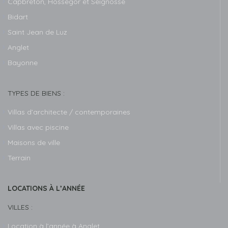
Capbreton, Hossegor et Seignosse
Bidart
Saint Jean de Luz
Anglet
Bayonne
TYPES DE BIENS :
Villas d’architecte / contemporaines
Villas avec piscine
Maisons de ville
Terrain
LOCATIONS À L’ANNÉE
VILLES :
Location à l’année à Anglet