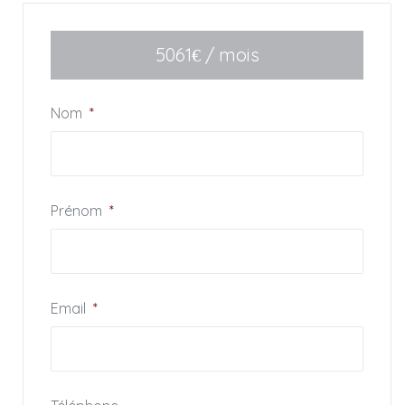
Grand jardin arboré avec de nombreux arbres fruitiers
Piscine chauffée 4 x 9 avec volet de sécurité.
Terrasse aménagée. Plancha et barbecue
5061
/ mois
€
En rez de chaussée :
Grande cuisine / salle à manger
Nom
*
Arrière cuisine
Salon avec poëlle Godin
Wc invités
Chambre (1) : lit double 160, salle de bains (baignoire – wc)
Prénom
*
1er étage :
Chambre (2) : lit double 160, salle d’eau (douche, wc)
Chambre (3) : lit double 160, salle de bains (baignoire, wc)
Grand balcon
Email
*
Chambre (4) : 2 lits simples 90 réunis ou séparés, salle de
bains (baignoire – wc)
Chambre (5) : lit double 160 + 1 lit simple à baldaquin, salle
d’eau (douche, wc)