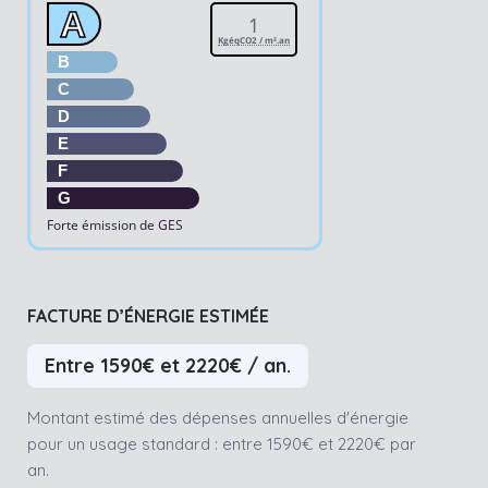
A
1
KgéqCO2 / m².an
B
C
D
E
F
G
Forte émission de GES
FACTURE D’ÉNERGIE ESTIMÉE
Entre 1590€ et 2220€ / an.
Montant estimé des dépenses annuelles d'énergie
pour un usage standard : entre 1590€ et 2220€ par
an.