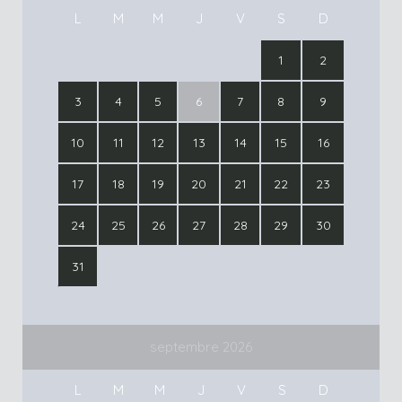
L
M
M
J
V
S
D
1
2
3
4
5
6
7
8
9
10
11
12
13
14
15
16
17
18
19
20
21
22
23
24
25
26
27
28
29
30
31
septembre 2026
L
M
M
J
V
S
D