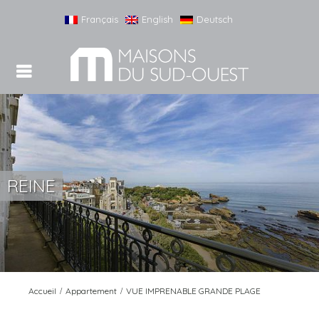
Français
English
Deutsch
voir les
photos
REINE
Accueil
Appartement
VUE IMPRENABLE GRANDE PLAGE