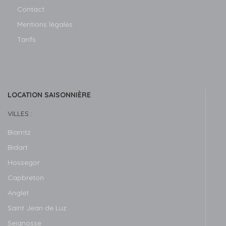
Contact
Mentions légales
Tarifs
LOCATION SAISONNIÈRE
VILLES :
Biarritz
Bidart
Hossegor
Capbreton
Anglet
Saint Jean de Luz
Seignosse