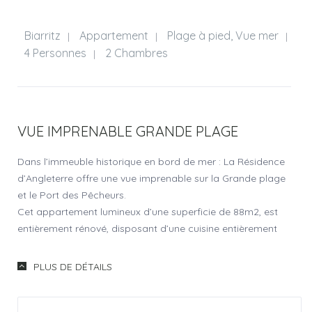
Biarritz
Appartement
Plage à pied, Vue mer
|
|
|
4 Personnes
2 Chambres
|
VUE IMPRENABLE GRANDE PLAGE
Dans l’immeuble historique en bord de mer : La Résidence
d’Angleterre offre une vue imprenable sur la Grande plage
et le Port des Pêcheurs.
Cet appartement lumineux d’une superficie de 88m2, est
entièrement rénové, disposant d’une cuisine entièrement
équipée, de deux chambres et d’une salle de bain avec un
WC indépendant.
PLUS DE DÉTAILS
La chambre parentale dispose d’un lit en 180 avec grand
dressing et télévision, et la deuxième chambre comporte