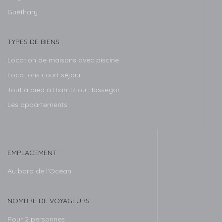
Guéthary
TYPES DE BIENS :
Location de maisons avec piscine
Locations court séjour
Tout à pied à Biarritz ou Hossegor
Les appartements
EMPLACEMENT :
Au bord de l’Océan
NOMBRE DE VOYAGEURS :
Pour 2 personnes